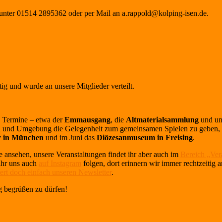
h unter 01514 2895362 oder per Mail an a.rappold@kolping-isen.de.
g und wurde an unsere Mitglieder verteilt.
n Termine – etwa der
Emmausgang
, die
Altmaterialsammlung
und u
 und Umgebung die Gelegenheit zum gemeinsamen Spielen zu geben, ve
r in München
und im Juni das
Diözesanmuseum in Freising
.
 ansehen, unsere Veranstaltungen findet ihr aber auch im
Bereich „Ver
 ihr uns auch
auf Instagram
folgen, dort erinnern wir immer rechtzeitig
ert doch einfach unseren Newsletter
.
g begrüßen zu dürfen!