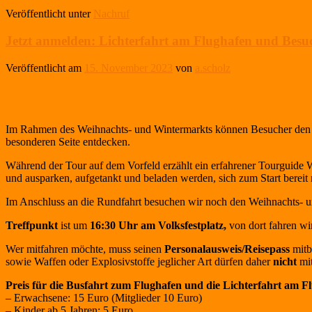
Veröffentlicht unter
Nachruf
Jetzt anmelden: Lichterfahrt am Flughafen und Bes
Veröffentlicht am
15. November 2023
von
a.scholz
Im Rahmen des Weihnachts- und Wintermarkts können Besucher den nä
besonderen Seite entdecken.
Während der Tour auf dem Vorfeld erzählt ein erfahrener Tourguide
und ausparken, aufgetankt und beladen werden, sich zum Start berei
Im Anschluss an die Rundfahrt besuchen wir noch den Weihnachts- 
Treffpunkt
ist um
16:30 Uhr am Volksfestplatz,
von dort fahren w
Wer mitfahren möchte, muss seinen
Personalausweis/Reisepass
mitb
sowie Waffen oder Explosivstoffe jeglicher Art dürfen daher
nicht
mi
Preis für die Busfahrt zum Flughafen und die Lichterfahrt am F
– Erwachsene: 15 Euro (Mitglieder 10 Euro)
– Kinder ab 5 Jahren: 5 Euro