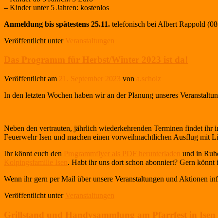
– Kinder unter 5 Jahren: kostenlos
Anmeldung bis spätestens 25.11.
telefonisch bei Albert Rappold (
Veröffentlicht unter
Veranstaltungen
Das Programm für Herbst/Winter 2023 ist da!
Veröffentlicht am
21. September 2023
von
a.scholz
In den letzten Wochen haben wir an der Planung unseres Veranstaltungs
Neben den vertrauten, jährlich wiederkehrenden Terminen findet ihr
Feuerwehr Isen und machen einen vorweihnachtlichen Ausflug mit Li
Ihr könnt euch den
Programmflyer als PDF herunterladen
und in Ruhe
Kolpingsfamilie Isen
. Habt ihr uns dort schon abonniert? Gern könnt
Wenn ihr gern per Mail über unsere Veranstaltungen und Aktionen in
Veröffentlicht unter
Veranstaltungen
Grillstand und Handysammlung am Pfarrfest in Isen