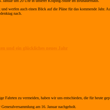
6. Januar um 20 Uhr in unserer Kolping-Stube im Brunauerhaus.
 und werfen auch einen Blick auf die Pläne für das kommende Jahr. A
denktag nach.
en und ein glückliches neues Jahr
ige Fahrten zu vermeiden, haben wir uns entschieden, die für heute ge
er Generalversammlung am 16. Januar nachgeholt.