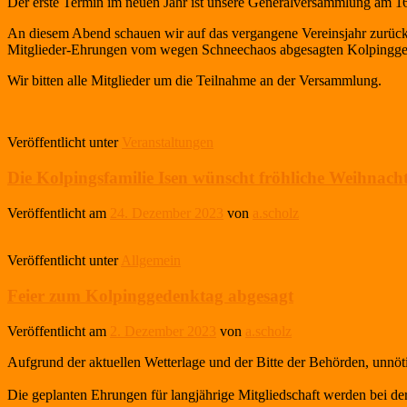
Der erste Termin im neuen Jahr ist unsere Generalversammlung am 1
An diesem Abend schauen wir auf das vergangene Vereinsjahr zurück
Mitglieder-Ehrungen vom wegen Schneechaos abgesagten Kolpingge
Wir bitten alle Mitglieder um die Teilnahme an der Versammlung.
Veröffentlicht unter
Veranstaltungen
Die Kolpingsfamilie Isen wünscht fröhliche Weihnacht
Veröffentlicht am
24. Dezember 2023
von
a.scholz
Veröffentlicht unter
Allgemein
Feier zum Kolpinggedenktag abgesagt
Veröffentlicht am
2. Dezember 2023
von
a.scholz
Aufgrund der aktuellen Wetterlage und der Bitte der Behörden, unnöt
Die geplanten Ehrungen für langjährige Mitgliedschaft werden bei d