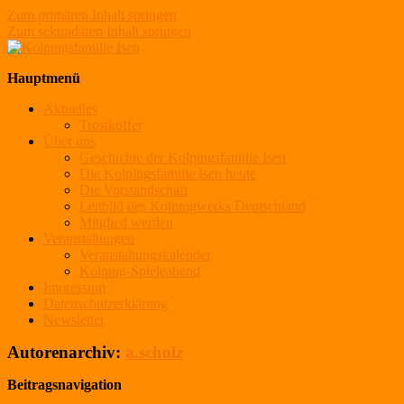
Zum primären Inhalt springen
Zum sekundären Inhalt springen
Kolpingsfamilie Isen
Hauptmenü
Aktuelles
Trostkoffer
Über uns
Geschichte der Kolpingsfamilie Isen
Die Kolpingsfamilie Isen heute
Die Vorstandschaft
Leitbild des Kolpingwerks Deutschland
Mitglied werden
Veranstaltungen
Veranstaltungskalender
Kolping-Spieleabend
Impressum
Datenschutzerklärung
Newsletter
Autorenarchiv:
a.scholz
Beitragsnavigation