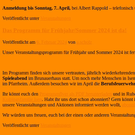
Anmeldung bis Sonntag, 7. April,
bei Albert Rappold – telefonisc
Veröffentlicht unter
Veranstaltungen
Das Programm für Frühjahr/Sommer 2024 ist da!
Veröffentlicht am
6. Februar 2024
von
a.scholz
Unser Veranstaltungsprogramm für Frühjahr und Sommer 2024 ist ferti
Im Programm finden sich unsere vertrauten, jährlich wiederkehrende
Spieleabend
im Brunauerhaus statt. Um noch mehr Menschen in Isen
im Pfarrheim. Außerdem besuchen wir im April die
Berufsfeuerweh
Ihr könnt euch den
Programmflyer als PDF herunterladen
und in Ruhe
Kolpingsfamilie Isen
. Habt ihr uns dort schon abonniert? Gern könnt
unsere Veranstaltungen und Aktionen informiert werden wollt,
abonni
Wir würden uns freuen, euch bei der einen oder anderen Veranstaltun
Veröffentlicht unter
Veranstaltungen