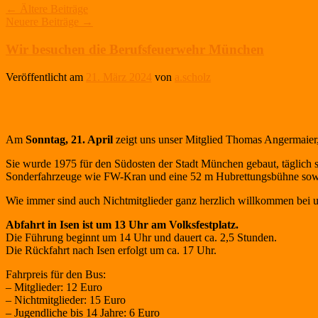
←
Ältere Beiträge
Neuere Beiträge
→
Wir besuchen die Berufsfeuerwehr München
Veröffentlicht am
21. März 2024
von
a.scholz
Am
Sonntag, 21. April
zeigt uns unser Mitglied Thomas Angermaier,
Sie wurde 1975 für den Südosten der Stadt München gebaut, täglich s
Sonderfahrzeuge wie FW-Kran und eine 52 m Hubrettungsbühne sowie
Wie immer sind auch Nichtmitglieder ganz herzlich willkommen bei 
Abfahrt in Isen ist um 13 Uhr am Volksfestplatz.
Die Führung beginnt um 14 Uhr und dauert ca. 2,5 Stunden.
Die Rückfahrt nach Isen erfolgt um ca. 17 Uhr.
Fahrpreis für den Bus:
– Mitglieder: 12 Euro
– Nichtmitglieder: 15 Euro
– Jugendliche bis 14 Jahre: 6 Euro