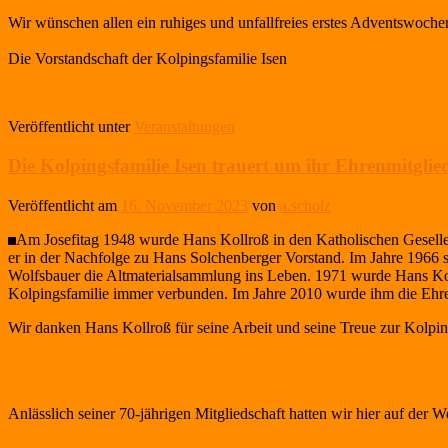
Wir wünschen allen ein ruhiges und unfallfreies erstes Adventswoche
Die Vorstandschaft der Kolpingsfamilie Isen
Veröffentlicht unter
Veranstaltungen
Die Kolpingsfamilie Isen trauert um ihr Ehrenmitgli
Veröffentlicht am
16. November 2023
von
a.scholz
Am Josefitag 1948 wurde Hans Kollroß in den Katholischen Geselle
er in der Nachfolge zu Hans Solchenberger Vorstand. Im Jahre 1966 s
Wolfsbauer die Altmaterialsammlung ins Leben. 1971 wurde Hans Koll
Kolpingsfamilie immer verbunden. Im Jahre 2010 wurde ihm die Ehrenm
Wir danken Hans Kollroß für seine Arbeit und seine Treue zur Kolping
Anlässlich seiner 70-jährigen Mitgliedschaft hatten wir hier auf der W