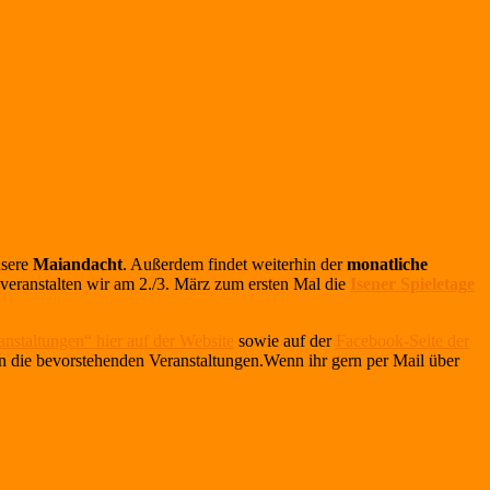
nsere
Maiandacht
. Außerdem findet weiterhin der
monatliche
ranstalten wir am 2./3. März zum ersten Mal die
Isener Spieletage
anstaltungen“ hier auf der Website
sowie auf der
Facebook-Seite der
 an die bevorstehenden Veranstaltungen.Wenn ihr gern per Mail über