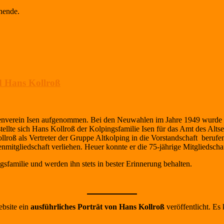
nende.
ed Hans Kollroß
nverein Isen aufgenommen. Bei den Neuwahlen im Jahre 1949 wurde er 
tellte sich Hans Kollroß der Kolpingsfamilie Isen für das Amt des Alt
roß als Vertreter der Gruppe Altkolping in die Vorstandschaft berufe
itgliedschaft verliehen. Heuer konnte er die 75-jährige Mitgliedscha
sfamilie und werden ihn stets in bester Erinnerung behalten.
ebsite ein
ausführliches Porträt von Hans Kollroß
veröffentlicht. Es