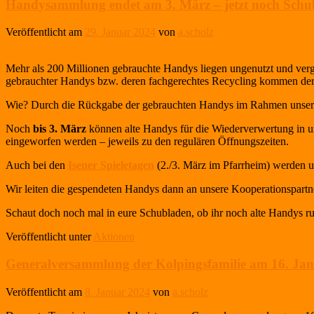
Handysammlung endet am 3. März – jetzt noch Schu
Veröffentlicht am
29. Januar 2024
von
a.scholz
Mehr als 200 Millionen gebrauchte Handys liegen ungenutzt und verg
gebrauchter Handys bzw. deren fachgerechtes Recycling kommen de
Wie? Durch die Rückgabe der gebrauchten Handys im Rahmen unsere
Noch
bis 3. März
können alte Handys für die Wiederverwertung in
eingeworfen werden – jeweils zu den regulären Öffnungszeiten.
Auch bei den
Isener Spieletagen
(2./3. März im Pfarrheim)
werden u
Wir leiten die gespendeten Handys dann an unsere Kooperationspartne
Schaut doch noch mal in eure Schubladen, ob ihr noch alte Handys ru
Veröffentlicht unter
Aktionen
Generalversammlung der Kolpingsfamilie am 16. Ja
Veröffentlicht am
8. Januar 2024
von
a.scholz