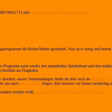
08083 9081171) oder
per E-Mail an info@kolping-isen.de
.
programms für Herbst/Winter gearbeitet. Nun ist es fertig und bereits a
 im Programm auch wieder den monatlichen Spieleabend und den traditi
chterfahrt am Flughafen.
 ansehen, unsere Veranstaltungen findet ihr aber auch im
Bereich „Ver
 ihr uns auch
auf Instagram
folgen, dort erinnern wir immer rechtzeitig 
formiert werden wollt,
abonniert doch einfach unseren Newsletter
.