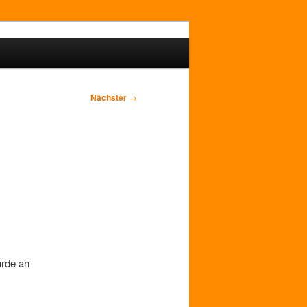
Nächster
→
urde an