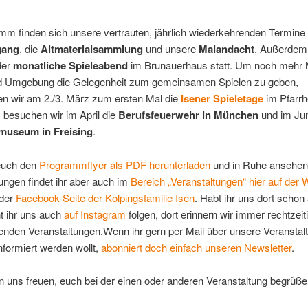
m finden sich unsere vertrauten, jährlich wiederkehrenden Termine 
ang
, die
Altmaterialsammlung
und unsere
Maiandacht
. Außerdem 
der
monatliche Spieleabend
im Brunauerhaus statt. Um noch mehr
nd Umgebung die Gelegenheit zum gemeinsamen Spielen zu geben,
en wir am 2./3. März zum ersten Mal die
Isener Spieletage
im Pfarrh
besuchen wir im April die
Berufsfeuerwehr in München
und im Jun
museum in Freising
.
 euch den
Programmflyer als PDF herunterladen
und in Ruhe ansehen
ungen findet ihr aber auch im
Bereich „Veranstaltungen“ hier auf der 
 der
Facebook-Seite der Kolpingsfamilie Isen
. Habt ihr uns dort schon
t ihr uns auch
auf Instagram
folgen, dort erinnern wir immer rechtzeit
enden Veranstaltungen.Wenn ihr gern per Mail über unsere Veranstal
nformiert werden wollt,
abonniert doch einfach unseren Newsletter
.
 uns freuen, euch bei der einen oder anderen Veranstaltung begrüße