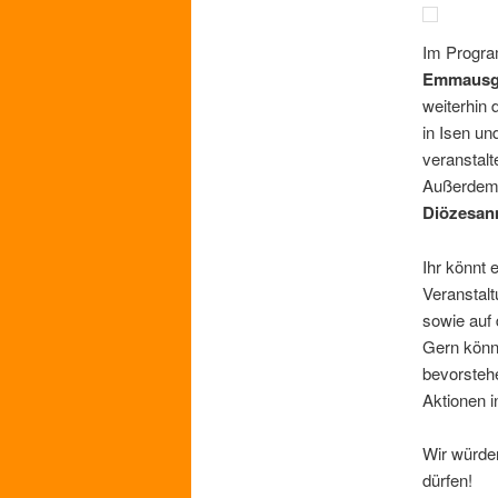
Im Program
Emmausg
weiterhin 
in Isen u
veranstalt
Außerdem 
Diözesan
Ihr könnt
Veranstalt
sowie auf
Gern könn
bevorsteh
Aktionen i
Wir würden
dürfen!