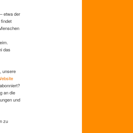
– etwa der
findet
 Menschen
eim.
i das
, unsere
Website
 abonniert?
ig an die
tungen und
n zu