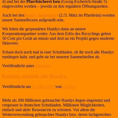
4) und bei der
Pfarrbücherei Isen
(Georg-Escherich-Straße 5)
eingeworfen werden – jeweils zu den regulären Öffnungszeiten.
Auch bei den
Isener Spieletagen
(2./3. März im Pfarrheim)
werden
unsere Sammelboxen aufgestellt sein.
Wir leiten die gespendeten Handys dann an unsere
Kooperationspartner weiter. Aus dem Erlös des Recyclings gehen
50 Cent pro Gerät an missio und dort an ein Projekt gegen moderne
Sklaverei.
Schaut doch noch mal in eure Schubladen, ob ihr noch alte Handys
rumliegen habt, und gebt sie bei unseren Sammelstellen ab.
Veröffentlicht unter
Aktionen
Kolping sammelt alte Handys
Veröffentlicht am
13. Mai 2023
von
a.scholz
Mehr als 200 Millionen gebrauchte Handys liegen ungenutzt und
vergessen in deutschen Schubladen. Millionen Möglichkeiten,
einfach und aktiv Ressourcen zu schonen. Vor allem die
Weiterverwendung gebrauchter Handys bzw. deren fachgerechtes