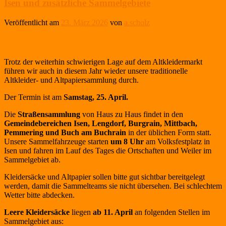
Isen und zusätzliche Sammelgebiete
Veröffentlicht am
23. März 2026
von
a.scholz
Trotz der weiterhin schwierigen Lage auf dem Altkleidermarkt
führen wir auch in diesem Jahr wieder unsere traditionelle
Altkleider- und Altpapiersammlung durch.
Der Termin ist am
Samstag, 25. April.
Die
Straßensammlung
von Haus zu Haus findet in den
Gemeindebereichen Isen, Lengdorf, Burgrain, Mittbach,
Pemmering und Buch am Buchrain
in der üblichen Form statt.
Unsere Sammelfahrzeuge starten
um 8 Uhr
am Volksfestplatz in
Isen und fahren im Lauf des Tages die Ortschaften und Weiler im
Sammelgebiet ab.
Kleidersäcke und Altpapier sollen bitte gut sichtbar bereitgelegt
werden, damit die Sammelteams sie nicht übersehen. Bei schlechtem
Wetter bitte abdecken.
Leere Kleidersäcke
liegen
ab 11. April
an folgenden Stellen im
Sammelgebiet aus: