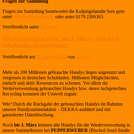
Fragen zur Sammlung
Fragen zur Sammlung beantwortet die Kolpingsfamilie Isen gern
unter
info@kolping-isen.de
oder unter 0179 2306363.
Veröffentlicht unter
Aktionen
Handysammlung endet am 3. März – jetzt noch
Schubladen durchstöbern!
Veröffentlicht am
29. Januar 2024
von
a.scholz
Mehr als 200 Millionen gebrauchte Handys liegen ungenutzt und
vergessen in deutschen Schubladen. Millionen Möglichkeiten,
einfach und aktiv Ressourcen zu schonen. Vor allem die
Weiterverwendung gebrauchter Handys bzw. deren fachgerechtes
Recycling kommen der Umwelt zugute.
Wie? Durch die Rückgabe der gebrauchten Handys im Rahmen
unserer Handysammelaktion – DEKRA-auditiert und mit
garantierter Datenlöschung.
Noch
bis 3. März
können alte Handys für die Wiederverwertung in
unsere Sammelboxen bei
PEPPERWEBER
(Bischof-Josef-Straße