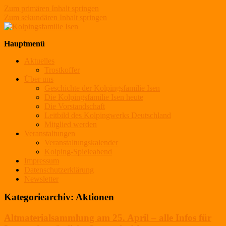
Zum primären Inhalt springen
Zum sekundären Inhalt springen
Kolpingsfamilie Isen
Hauptmenü
Aktuelles
Trostkoffer
Über uns
Geschichte der Kolpingsfamilie Isen
Die Kolpingsfamilie Isen heute
Die Vorstandschaft
Leitbild des Kolpingwerks Deutschland
Mitglied werden
Veranstaltungen
Veranstaltungskalender
Kolping-Spieleabend
Impressum
Datenschutzerklärung
Newsletter
Kategoriearchiv:
Aktionen
Altmaterialsammlung am 25. April – alle Infos für