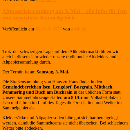
Altmaterialsammlung am 3. Mai – alle Infos für Isen
und zusätzliche Sammelgebiete
Veröffentlicht am
16. April 2025
von
a.scholz
Trotz der schwierigen Lage auf dem Altkleidermarkt führen wir
auch in diesem Jahr wieder unsere traditionelle Altkleider- und
Altpapiersammlung durch.
Der Termin ist am
Samstag, 3. Mai.
Die Straßensammlung von Haus zu Haus findet in den
Gemeindebereichen Isen, Lengdorf, Burgrain, Mittbach,
Pemmering und Buch am Buchrain
in der üblichen Form statt.
Unsere Sammelfahrzeuge starten
um 8 Uhr
am Volksfestplatz in
Isen und fahren im Lauf des Tages die Ortschaften und Weiler im
Sammelgebiet ab.
Kleidersäcke und Altpapier sollen bitte gut sichtbar bereitgelegt
werden, damit die Sammelteams sie nicht übersehen. Bei schlechtem
Wetter bitte abdecken.