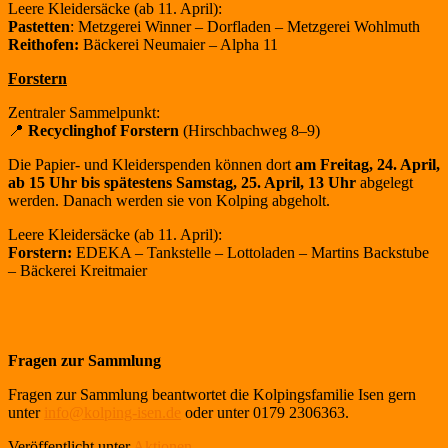
Leere Kleidersäcke (ab 11. April):
Pastetten
: Metzgerei Winner – Dorfladen – Metzgerei Wohlmuth
Reithofen:
Bäckerei Neumaier – Alpha 11
Forstern
Zentraler Sammelpunkt:
📍
Recyclinghof Forstern
(Hirschbachweg 8–9)
Die Papier- und Kleiderspenden können dort
am Freitag, 24. April,
ab 15 Uhr bis spätestens
Samstag, 25. April, 13 Uhr
abgelegt
werden. Danach werden sie von Kolping abgeholt.
Leere Kleidersäcke (ab 11. April):
Forstern:
EDEKA – Tankstelle – Lottoladen – Martins Backstube
– Bäckerei Kreitmaier
Fragen zur Sammlung
Fragen zur Sammlung beantwortet die Kolpingsfamilie Isen gern
unter
info@kolping-isen.de
oder unter 0179 2306363.
Veröffentlicht unter
Aktionen