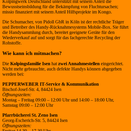
Kolpingwerk Deutschland unterstützt mit seinem Anteil die
Bewusstseinsbildung für die Bekämpfung von Fluchtursachen;
missio finanziert mit seinem Anteil Hilfsprojekte im Kongo.
Die Schumacher, von Pidoll GbR in Köln ist der rechtliche Träger
und Betreiber des Handy-Rücknahmesystems Mobile-Box. Sie führt
die Handysammlung durch, bereitet geeignete Geräte für den
Wiederverkauf auf und sorgt für das fachgerechte Recycling der
Rohstoffe.
Wie kann ich mitmachen?
Die
Kolpingsfamilie Isen
hat
zwei Annahmestellen
eingerichtet.
Nicht mehr gebrauchte, auch defekte Handys können abgegeben
werden bei:
PEPPERWEBER IT-Service & Kommunikation
Bischof-Josef-Str. 4, 84424 Isen
Öffnungszeiten:
Montag – Freitag 09:00 – 12:00 Uhr und 14:00 – 18:00 Uhr,
Samstag 09:00 – 12:00 Uhr
Pfarrbücherei St. Zeno Isen
Georg-Escherich-Str. 5, 84424 Isen
Öffnungszeiten:
Freitag 14.30 – 17.30 Uhr