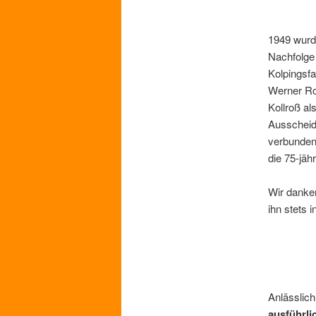
1949 wurde
Nachfolge 
Kolpingsfa
Werner Ro
Kollroß al
Ausscheide
verbunden.
die 75-jäh
Wir danken
ihn stets 
Anlässlich
ausführli