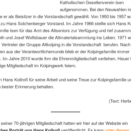
Katholischen Gesellenverein Isen
aufgenommen. Bei den Neuwahlen i
 er als Beisitzer in die Vorstandschaft gewählt. Von 1950 bis 1957 wa
zu Hans Solchenberger Vorstand. Im Jahre 1966 stellte sich Hans Ko
milie Isen für das Amt des Altseniors zur Verfügung und rief zusamm
th und Josef Wolfsbauer die Altmaterialsammlung ins Leben. 1971 
s Vertreter der Gruppe Altkolping in die Vorstandschaft berufen. Nac
n aus der Verantwortlichenrunde blieb er der Kolpingsfamilie immer
 Im Jahre 2010 wurde ihm die Ehrenmitgliedschaft verliehen. Heuer 
rige Mitgliedschaft im Kolpingwerk feiern.
 Hans Kollroß für seine Arbeit und seine Treue zur Kolpingsfamilie 
in bester Erinnerung behalten.
(Text: Herb
 seiner 70-jährigen Mitgliedschaft hatten wir hier auf der Website ein
ches Porträt von Hans Kollroß
veröffentlicht. Es kann
unter diesem 