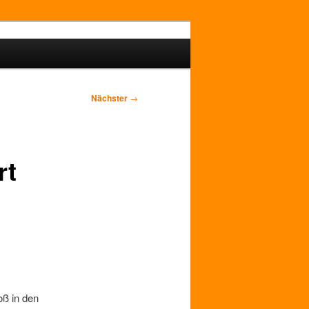
Nächster
→
rt
oß in den