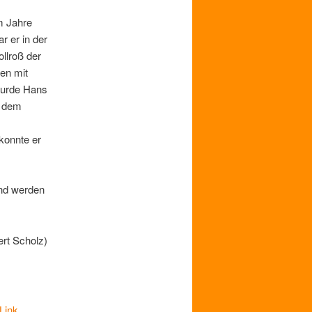
m Jahre
r er in der
llroß der
en mit
wurde Hans
h dem
konnte er
und werden
ert Scholz)
Link