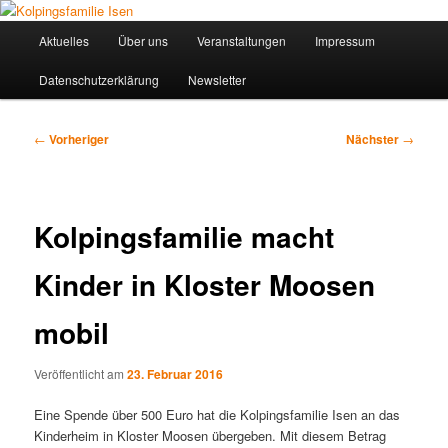
Zum
primären
Hauptmenü
Aktuelles
Über uns
Veranstaltungen
Impressum
Inhalt
springen
Datenschutzerklärung
Newsletter
Kolpingsfamilie Isen
Beitragsnavigation
←
Vorheriger
Nächster
→
Kolpingsfamilie macht
Kinder in Kloster Moosen
mobil
Veröffentlicht am
23. Februar 2016
Eine Spende über 500 Euro hat die Kolpingsfamilie Isen an das
Kinderheim in Kloster Moosen übergeben. Mit diesem Betrag