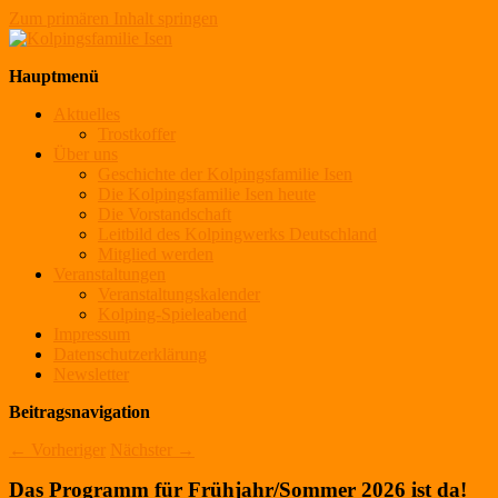
Zum primären Inhalt springen
Kolpingsfamilie Isen
Hauptmenü
Aktuelles
Trostkoffer
Über uns
Geschichte der Kolpingsfamilie Isen
Die Kolpingsfamilie Isen heute
Die Vorstandschaft
Leitbild des Kolpingwerks Deutschland
Mitglied werden
Veranstaltungen
Veranstaltungskalender
Kolping-Spieleabend
Impressum
Datenschutzerklärung
Newsletter
Beitragsnavigation
←
Vorheriger
Nächster
→
Das Programm für Frühjahr/Sommer 2026 ist da!