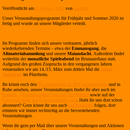
Veröffentlicht am
6. Februar 2026
von
a.scholz
Unser Veranstaltungsprogramm für Frühjahr und Sommer 2026 ist
fertig und wurde an unsere Mitglieder verteilt.
Im Programm finden sich unsere vertrauten, jährlich
wiederkehrenden Termine – etwa der
Emmausgang
, die
Altmaterialsammlung
und unsere
Maiandacht
. Außerdem findet
weiterhin der
monatliche Spieleabend
im Brunauerhaus statt.
Aufgrund des großen Zuspruchs in den vergangenen Jahren
veranstalten wir am 14./15. März zum dritten Mal die
Isener
Spieletage
im Pfarrheim.
Ihr könnt euch den
Programmflyer als PDF herunterladen
und in
Ruhe ansehen, unsere Veranstaltungen findet ihr aber auch im
Bereich „Veranstaltungen“ hier auf der Website
sowie auf der
Facebook-Seite der Kolpingsfamilie Isen
. Habt ihr uns dort schon
abonniert? Gern könnt ihr uns auch
auf Instagram
folgen, dort
erinnern wir immer rechtzeitig an die bevorstehenden
Veranstaltungen.
Wenn ihr gern per Mail über unsere Veranstaltungen und Aktionen