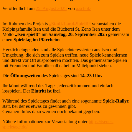
Veröffentlicht am
25. August 2025
von
a.scholz
Im Rahmen des Projekts
„Stadt-Land-Spielt!“
veranstalten die
Kolpingsfamilie Isen und die Bücherei St. Zeno Isen unter dem
Motto
„Isen spielt!“
am
Samstag, 20. September 2025
gemeinsam
einen
Spieletag im Pfarrheim
.
Herzlich eingeladen sind alle Spieleinteressierten aus Isen und
Umgebung, die sich zum Spielen treffen, neue Spiele kennenlernen
und direkt vor Ort ausprobieren möchten. Das gemeinsame Spielen
mit Freunden und Familie soll dabei im Mittelpunkt stehen.
Die
Öffnungszeiten
des Spieletages sind
14–23 Uhr.
Ihr könnt während des Tages jederzeit kommen und einfach
losspielen. Der
Eintritt
ist frei.
Während des Spieletages findet auch eine sogenannte
Spiele-Rallye
statt, bei der es etwas zu gewinnen gibt.
Genauere Infos dazu werden noch bekannt gegeben.
Nähere Informationen zur Veranstaltung unter
https://isener-
spieletage.de/