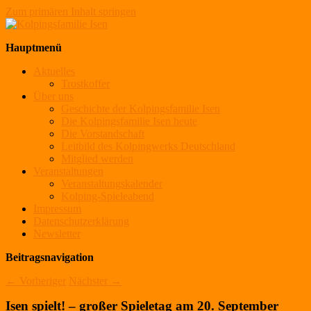
Zum primären Inhalt springen
Kolpingsfamilie Isen
Hauptmenü
Aktuelles
Trostkoffer
Über uns
Geschichte der Kolpingsfamilie Isen
Die Kolpingsfamilie Isen heute
Die Vorstandschaft
Leitbild des Kolpingwerks Deutschland
Mitglied werden
Veranstaltungen
Veranstaltungskalender
Kolping-Spieleabend
Impressum
Datenschutzerklärung
Newsletter
Beitragsnavigation
←
Vorheriger
Nächster
→
Isen spielt! – großer Spieletag am 20. September