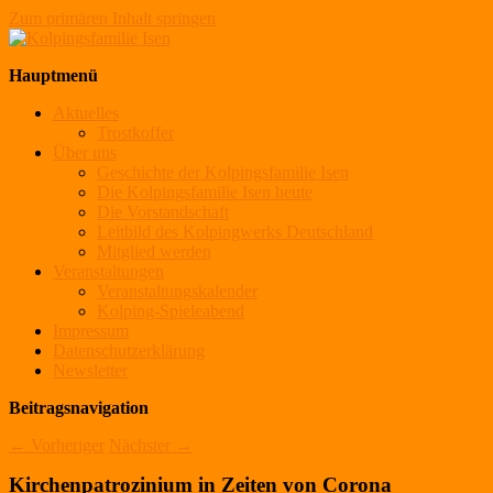
Zum primären Inhalt springen
Kolpingsfamilie Isen
Hauptmenü
Aktuelles
Trostkoffer
Über uns
Geschichte der Kolpingsfamilie Isen
Die Kolpingsfamilie Isen heute
Die Vorstandschaft
Leitbild des Kolpingwerks Deutschland
Mitglied werden
Veranstaltungen
Veranstaltungskalender
Kolping-Spieleabend
Impressum
Datenschutzerklärung
Newsletter
Beitragsnavigation
←
Vorheriger
Nächster
→
Kirchenpatrozinium in Zeiten von Corona