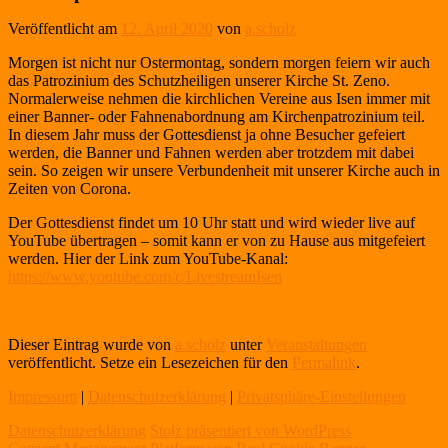
Veröffentlicht am
12. April 2020
von
a.scholz
Morgen ist nicht nur Ostermontag, sondern morgen feiern wir auch
das Patrozinium des Schutzheiligen unserer Kirche St. Zeno.
Normalerweise nehmen die kirchlichen Vereine aus Isen immer mit
einer Banner- oder Fahnenabordnung am Kirchenpatrozinium teil.
In diesem Jahr muss der Gottesdienst ja ohne Besucher gefeiert
werden, die Banner und Fahnen werden aber trotzdem mit dabei
sein. So zeigen wir unsere Verbundenheit mit unserer Kirche auch in
Zeiten von Corona.
Der Gottesdienst findet um 10 Uhr statt und wird wieder live auf
YouTube übertragen – somit kann er von zu Hause aus mitgefeiert
werden. Hier der Link zum YouTube-Kanal:
https://www.youtube.com/c/LivestreamIsen
Dieser Eintrag wurde von
a.scholz
unter
Veranstaltungen
veröffentlicht. Setze ein Lesezeichen für den
Permalink
.
Impressum
|
Datenschutzerklärung
|
Privatsphäre-Einstellungen
Datenschutzerklärung
Stolz präsentiert von WordPress