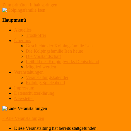
Zum primären Inhalt springen
Kolpingsfamilie Isen
Hauptmenü
Aktuelles
Trostkoffer
Über uns
Geschichte der Kolpingsfamilie Isen
Die Kolpingsfamilie Isen heute
Die Vorstandschaft
Leitbild des Kolpingwerks Deutschland
Mitglied werden
Veranstaltungen
Veranstaltungskalender
Kolping-Spieleabend
Impressum
Datenschutzerklärung
Newsletter
« Alle Veranstaltungen
Diese Veranstaltung hat bereits stattgefunden.