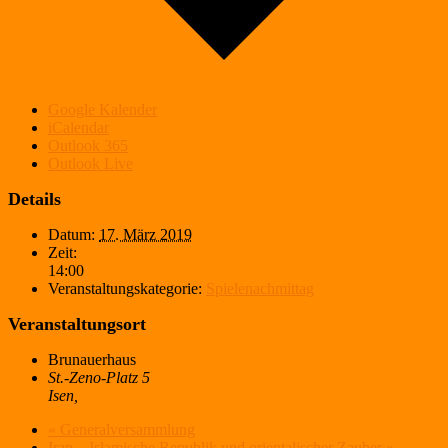
Google Kalender
iCalendar
Outlook 365
Outlook Live
Details
Datum:
17. März 2019
Zeit:
14:00
Veranstaltungskategorie:
Spielenachmittag
Veranstaltungsort
Brunauerhaus
St.-Zeno-Platz 5
Isen
,
«
Generalversammlung
Iran – Islamische Republik und orientalischer Zauber
»