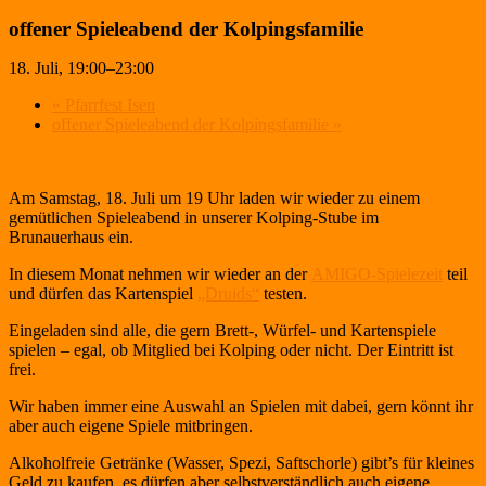
offener Spieleabend der Kolpingsfamilie
18. Juli, 19:00
–
23:00
«
Pfarrfest Isen
offener Spieleabend der Kolpingsfamilie
»
Am Samstag, 18. Juli um 19 Uhr laden wir wieder zu einem
gemütlichen Spieleabend in unserer Kolping-Stube im
Brunauerhaus ein.
In diesem Monat nehmen wir wieder an der
AMIGO-Spielezeit
teil
und dürfen das Kartenspiel
„Druids“
testen.
Eingeladen sind alle, die gern Brett-, Würfel- und Kartenspiele
spielen – egal, ob Mitglied bei Kolping oder nicht. Der Eintritt ist
frei.
Wir haben immer eine Auswahl an Spielen mit dabei, gern könnt ihr
aber auch eigene Spiele mitbringen.
Alkoholfreie Getränke (Wasser, Spezi, Saftschorle) gibt’s für kleines
Geld zu kaufen, es dürfen aber selbstverständlich auch eigene