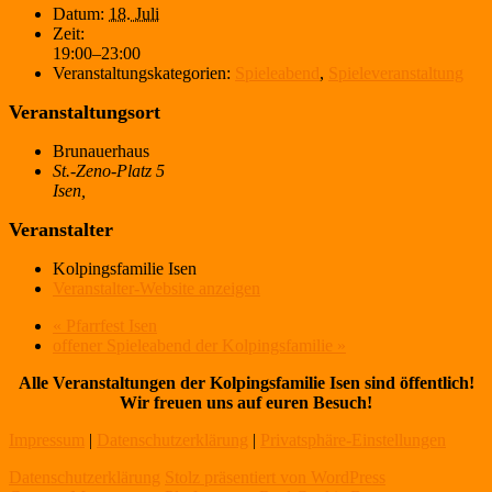
Datum:
18. Juli
Zeit:
19:00–23:00
Veranstaltungskategorien:
Spieleabend
,
Spieleveranstaltung
Veranstaltungsort
Brunauerhaus
St.-Zeno-Platz 5
Isen
,
Veranstalter
Kolpingsfamilie Isen
Veranstalter-Website anzeigen
«
Pfarrfest Isen
offener Spieleabend der Kolpingsfamilie
»
Alle Veranstaltungen der Kolpingsfamilie Isen sind öffentlich!
Wir freuen uns auf euren Besuch!
Impressum
|
Datenschutzerklärung
|
Privatsphäre-Einstellungen
Datenschutzerklärung
Stolz präsentiert von WordPress