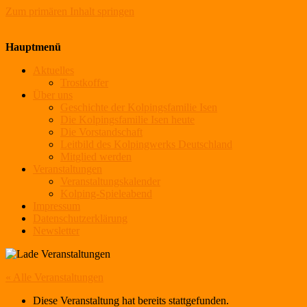
Zum primären Inhalt springen
Kolpingsfamilie Isen
Hauptmenü
Aktuelles
Trostkoffer
Über uns
Geschichte der Kolpingsfamilie Isen
Die Kolpingsfamilie Isen heute
Die Vorstandschaft
Leitbild des Kolpingwerks Deutschland
Mitglied werden
Veranstaltungen
Veranstaltungskalender
Kolping-Spieleabend
Impressum
Datenschutzerklärung
Newsletter
« Alle Veranstaltungen
Diese Veranstaltung hat bereits stattgefunden.