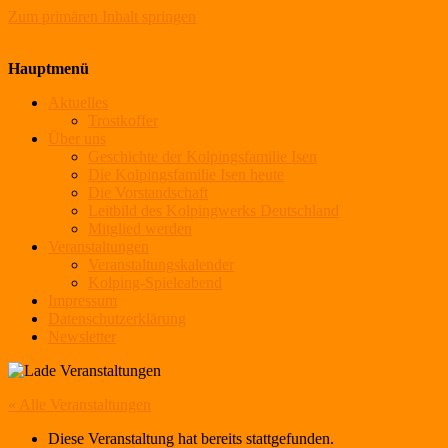
Zum primären Inhalt springen
Kolpingsfamilie Isen
Hauptmenü
Aktuelles
Trostkoffer
Über uns
Geschichte der Kolpingsfamilie Isen
Die Kolpingsfamilie Isen heute
Die Vorstandschaft
Leitbild des Kolpingwerks Deutschland
Mitglied werden
Veranstaltungen
Veranstaltungskalender
Kolping-Spieleabend
Impressum
Datenschutzerklärung
Newsletter
« Alle Veranstaltungen
Diese Veranstaltung hat bereits stattgefunden.