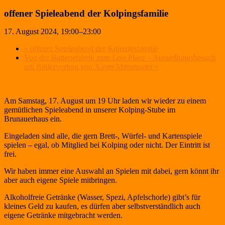
offener Spieleabend der Kolpingsfamilie
17. August 2024, 19:00
–
23:00
«
offener Spieleabend der Kolpingsfamilie
Von der Batteriefabrik zum Lost Place – Ausstellungsbesuch
mit Bildervortrag von Xaver Mittermaier
»
Am Samstag, 17. August um 19 Uhr laden wir wieder zu einem
gemütlichen Spieleabend in unserer Kolping-Stube im
Brunauerhaus ein.
Eingeladen sind alle, die gern Brett-, Würfel- und Kartenspiele
spielen – egal, ob Mitglied bei Kolping oder nicht. Der Eintritt ist
frei.
Wir haben immer eine Auswahl an Spielen mit dabei, gern könnt ihr
aber auch eigene Spiele mitbringen.
Alkoholfreie Getränke (Wasser, Spezi, Apfelschorle) gibt’s für
kleines Geld zu kaufen, es dürfen aber selbstverständlich auch
eigene Getränke mitgebracht werden.