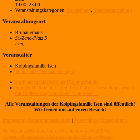
19:00–23:00
Veranstaltungskategorien:
Spieleabend
,
Spieleveranstaltung
Veranstaltungsort
Brunauerhaus
St.-Zeno-Platz 5
Isen
,
Veranstalter
Kolpingsfamilie Isen
Veranstalter-Website anzeigen
«
offener Spieleabend der Kolpingsfamilie
Von der Batteriefabrik zum Lost Place – Ausstellungsbesuch
mit Bildervortrag von Xaver Mittermaier
»
Alle Veranstaltungen der Kolpingsfamilie Isen sind öffentlich!
Wir freuen uns auf euren Besuch!
Impressum
|
Datenschutzerklärung
|
Privatsphäre-Einstellungen
Datenschutzerklärung
Stolz präsentiert von WordPress
Consent Management Platform von Real Cookie Banner