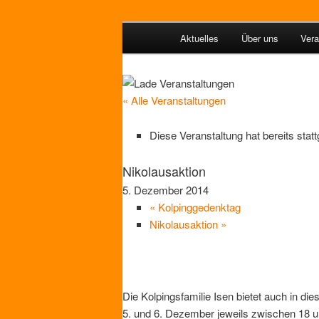
Zum
Hauptmenü
Aktuelles
Über uns
Vera
primären
Inhalt
Kolpingsfamil
springen
« Alle Veranstaltungen
Diese Veranstaltung hat bereits stat
Nikolausaktion
5. Dezember 2014
«
Kolpinggedenktag
Nikolausaktion
»
Die Kolpingsfamilie Isen bietet auch in d
5. und 6. Dezember jeweils zwischen 18 u