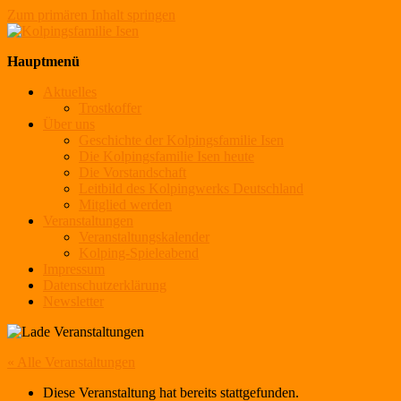
Zum primären Inhalt springen
Kolpingsfamilie Isen
Hauptmenü
Aktuelles
Trostkoffer
Über uns
Geschichte der Kolpingsfamilie Isen
Die Kolpingsfamilie Isen heute
Die Vorstandschaft
Leitbild des Kolpingwerks Deutschland
Mitglied werden
Veranstaltungen
Veranstaltungskalender
Kolping-Spieleabend
Impressum
Datenschutzerklärung
Newsletter
« Alle Veranstaltungen
Diese Veranstaltung hat bereits stattgefunden.