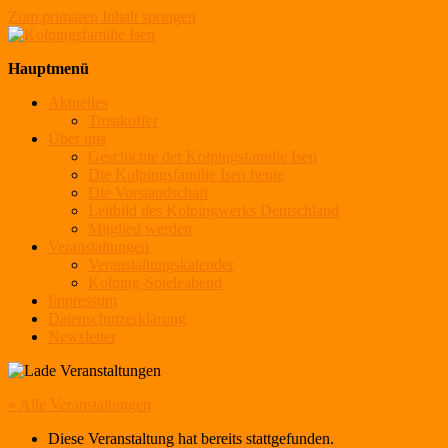
Zum primären Inhalt springen
Kolpingsfamilie Isen
Hauptmenü
Aktuelles
Trostkoffer
Über uns
Geschichte der Kolpingsfamilie Isen
Die Kolpingsfamilie Isen heute
Die Vorstandschaft
Leitbild des Kolpingwerks Deutschland
Mitglied werden
Veranstaltungen
Veranstaltungskalender
Kolping-Spieleabend
Impressum
Datenschutzerklärung
Newsletter
« Alle Veranstaltungen
Diese Veranstaltung hat bereits stattgefunden.