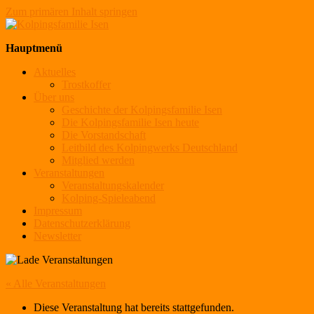
Zum primären Inhalt springen
Kolpingsfamilie Isen
Hauptmenü
Aktuelles
Trostkoffer
Über uns
Geschichte der Kolpingsfamilie Isen
Die Kolpingsfamilie Isen heute
Die Vorstandschaft
Leitbild des Kolpingwerks Deutschland
Mitglied werden
Veranstaltungen
Veranstaltungskalender
Kolping-Spieleabend
Impressum
Datenschutzerklärung
Newsletter
« Alle Veranstaltungen
Diese Veranstaltung hat bereits stattgefunden.