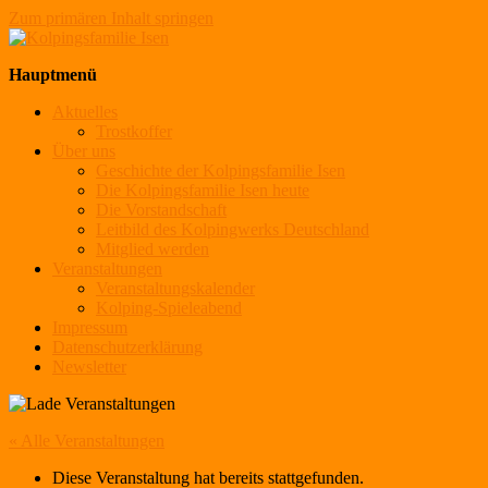
Zum primären Inhalt springen
Kolpingsfamilie Isen
Hauptmenü
Aktuelles
Trostkoffer
Über uns
Geschichte der Kolpingsfamilie Isen
Die Kolpingsfamilie Isen heute
Die Vorstandschaft
Leitbild des Kolpingwerks Deutschland
Mitglied werden
Veranstaltungen
Veranstaltungskalender
Kolping-Spieleabend
Impressum
Datenschutzerklärung
Newsletter
« Alle Veranstaltungen
Diese Veranstaltung hat bereits stattgefunden.