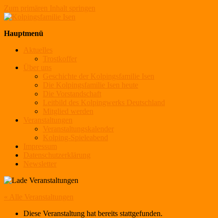
Zum primären Inhalt springen
Kolpingsfamilie Isen
Hauptmenü
Aktuelles
Trostkoffer
Über uns
Geschichte der Kolpingsfamilie Isen
Die Kolpingsfamilie Isen heute
Die Vorstandschaft
Leitbild des Kolpingwerks Deutschland
Mitglied werden
Veranstaltungen
Veranstaltungskalender
Kolping-Spieleabend
Impressum
Datenschutzerklärung
Newsletter
« Alle Veranstaltungen
Diese Veranstaltung hat bereits stattgefunden.