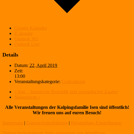
Google Kalender
iCalendar
Outlook 365
Outlook Live
Details
Datum:
22. April 2019
Zeit:
13:00
Veranstaltungskategorie:
Gottesdienst
«
Iran – Islamische Republik und orientalischer Zauber
Maiandacht
»
Alle Veranstaltungen der Kolpingsfamilie Isen sind öffentlich!
Wir freuen uns auf euren Besuch!
Impressum
|
Datenschutzerklärung
|
Privatsphäre-Einstellungen
Datenschutzerklärung
Stolz präsentiert von WordPress