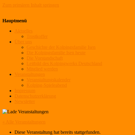
Zum primären Inhalt springen
Kolpingsfamilie Isen
Hauptmenü
Aktuelles
Trostkoffer
Über uns
Geschichte der Kolpingsfamilie Isen
Die Kolpingsfamilie Isen heute
Die Vorstandschaft
Leitbild des Kolpingwerks Deutschland
Mitglied werden
Veranstaltungen
Veranstaltungskalender
Kolping-Spieleabend
Impressum
Datenschutzerklärung
Newsletter
« Alle Veranstaltungen
Diese Veranstaltung hat bereits stattgefunden.