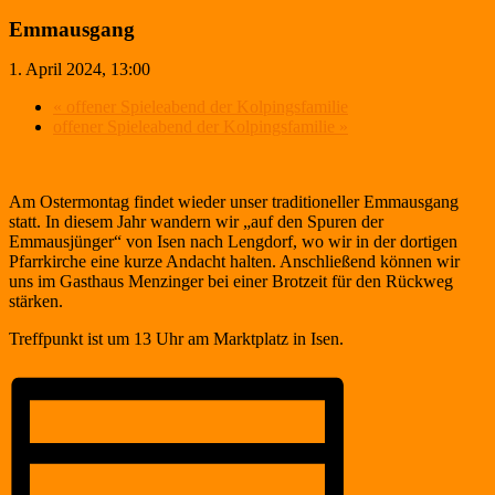
Emmausgang
1. April 2024, 13:00
«
offener Spieleabend der Kolpingsfamilie
offener Spieleabend der Kolpingsfamilie
»
Am Ostermontag findet wieder unser traditioneller Emmausgang
statt. In diesem Jahr wandern wir „auf den Spuren der
Emmausjünger“ von Isen nach Lengdorf, wo wir in der dortigen
Pfarrkirche eine kurze Andacht halten. Anschließend können wir
uns im Gasthaus Menzinger bei einer Brotzeit für den Rückweg
stärken.
Treffpunkt ist um 13 Uhr am Marktplatz in Isen.