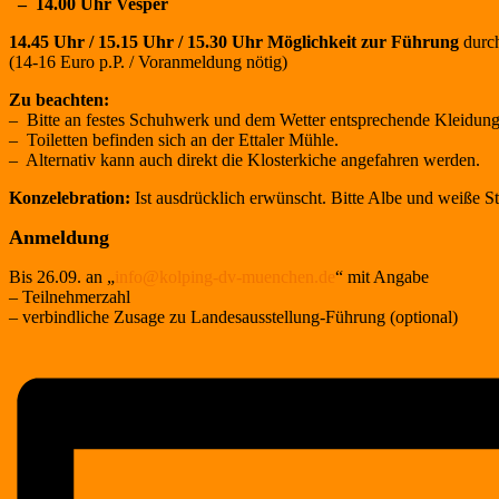
– 14.00 Uhr Vesper
14.45 Uhr / 15.15 Uhr / 15.30 Uhr Möglichkeit zur Führung
durc
(14-16 Euro p.P. / Voranmeldung nötig)
Zu beachten:
– Bitte an festes Schuhwerk und dem Wetter entsprechende Kleidun
– Toiletten befinden sich an der Ettaler Mühle.
– Alternativ kann auch direkt die Klosterkiche angefahren werden.
Konzelebration:
Ist ausdrücklich erwünscht. Bitte Albe und weiße St
Anmeldung
Bis 26.09. an „
info@kolping-dv-muenchen.de
“ mit Angabe
– Teilnehmerzahl
– verbindliche Zusage zu Landesausstellung-Führung (optional)