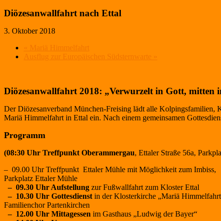
Diözesanwallfahrt nach Ettal
3. Oktober 2018
«
Mariä Himmelfahrt
Ausflug zur Europäischen Südsternwarte
»
Diözesanwallfahrt 2018:
„Verwurzelt in Gott, mitten
Der Diözesanverband München-Freising lädt alle Kolpingsfamilien, K
Mariä Himmelfahrt in Ettal ein. Nach einem gemeinsamen Gottesdiens
Programm
(08:30 Uhr Treffpunkt Oberammergau
, Ettaler Straße 56a, Parkp
– 09.00 Uhr Treffpunkt Ettaler Mühle mit Möglichkeit zum Imbiss,
Parkplatz Ettaler Mühle
– 09.30 Uhr Aufstellung
zur Fußwallfahrt zum Kloster Ettal
– 10.30 Uhr Gottesdienst
in der Klosterkirche „Mariä Himmelfahrt
Familienchor Partenkirchen
– 12.00 Uhr Mittagessen
im Gasthaus „Ludwig der Bayer“