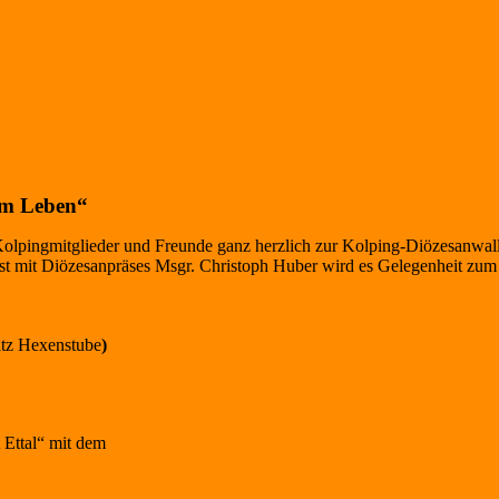
 im Leben“
olpingmitglieder und Freunde ganz herzlich zur Kolping-Diözesanwallf
t mit Diözesanpräses Msgr. Christoph Huber wird es Gelegenheit zum 
latz Hexenstube
)
 Ettal“ mit dem