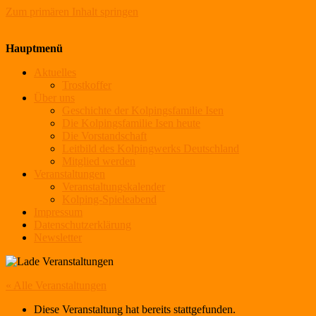
Zum primären Inhalt springen
Kolpingsfamilie Isen
Hauptmenü
Aktuelles
Trostkoffer
Über uns
Geschichte der Kolpingsfamilie Isen
Die Kolpingsfamilie Isen heute
Die Vorstandschaft
Leitbild des Kolpingwerks Deutschland
Mitglied werden
Veranstaltungen
Veranstaltungskalender
Kolping-Spieleabend
Impressum
Datenschutzerklärung
Newsletter
« Alle Veranstaltungen
Diese Veranstaltung hat bereits stattgefunden.