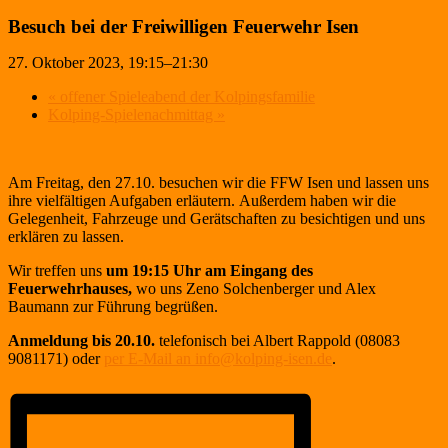
Besuch bei der Freiwilligen Feuerwehr Isen
27. Oktober 2023, 19:15
–
21:30
«
offener Spieleabend der Kolpingsfamilie
Kolping-Spielenachmittag
»
Am Freitag, den 27.10. besuchen wir die FFW Isen
und lassen uns
ihre vielfältigen Aufgaben erläutern.
Außerdem haben wir die
Gelegenheit, Fahrzeuge
und Gerätschaften zu besichtigen und uns
erklären
zu lassen.
Wir treffen uns
um
19:15
Uhr am Eingang des
Feuer
wehrhauses,
wo uns
Zeno Solchenberger und Alex
Baumann
zur Führung begrüßen.
Anmeldung
bis 20.10.
telefonisch
bei Albert Rappold (08083
9081171) oder
per E-Mail an info@kolping-isen.de
.