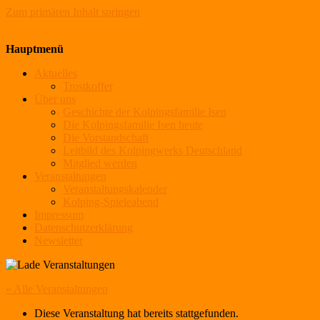
Zum primären Inhalt springen
Kolpingsfamilie Isen
Hauptmenü
Aktuelles
Trostkoffer
Über uns
Geschichte der Kolpingsfamilie Isen
Die Kolpingsfamilie Isen heute
Die Vorstandschaft
Leitbild des Kolpingwerks Deutschland
Mitglied werden
Veranstaltungen
Veranstaltungskalender
Kolping-Spieleabend
Impressum
Datenschutzerklärung
Newsletter
« Alle Veranstaltungen
Diese Veranstaltung hat bereits stattgefunden.