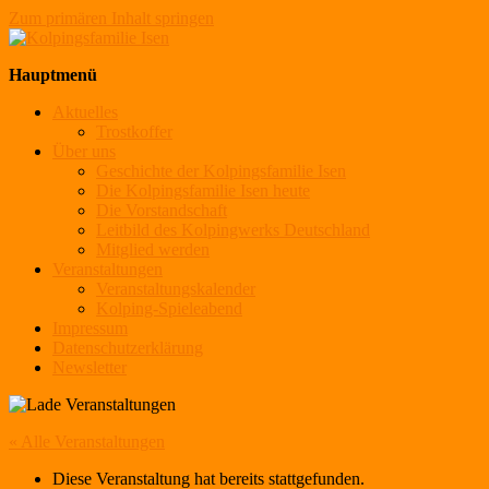
Zum primären Inhalt springen
Kolpingsfamilie Isen
Hauptmenü
Aktuelles
Trostkoffer
Über uns
Geschichte der Kolpingsfamilie Isen
Die Kolpingsfamilie Isen heute
Die Vorstandschaft
Leitbild des Kolpingwerks Deutschland
Mitglied werden
Veranstaltungen
Veranstaltungskalender
Kolping-Spieleabend
Impressum
Datenschutzerklärung
Newsletter
« Alle Veranstaltungen
Diese Veranstaltung hat bereits stattgefunden.