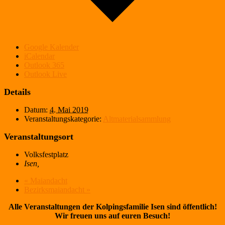
Google Kalender
iCalendar
Outlook 365
Outlook Live
Details
Datum:
4. Mai 2019
Veranstaltungskategorie:
Altmaterialsammlung
Veranstaltungsort
Volksfestplatz
Isen
,
«
Maiandacht
Bezirksmaiandacht
»
Alle Veranstaltungen der Kolpingsfamilie Isen sind öffentlich!
Wir freuen uns auf euren Besuch!