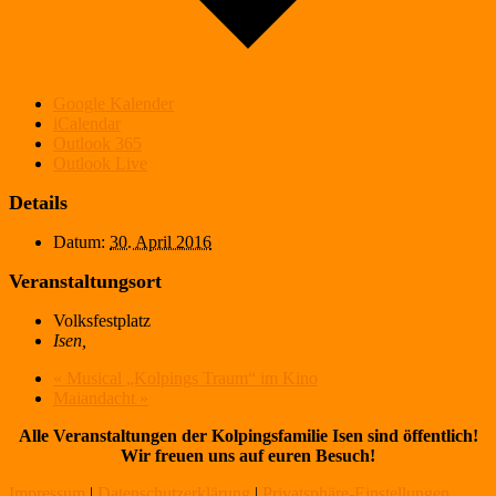
Google Kalender
iCalendar
Outlook 365
Outlook Live
Details
Datum:
30. April 2016
Veranstaltungsort
Volksfestplatz
Isen
,
«
Musical „Kolpings Traum“ im Kino
Maiandacht
»
Alle Veranstaltungen der Kolpingsfamilie Isen sind öffentlich!
Wir freuen uns auf euren Besuch!
Impressum
|
Datenschutzerklärung
|
Privatsphäre-Einstellungen