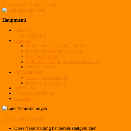
Zum primären Inhalt springen
Kolpingsfamilie Isen
Hauptmenü
Aktuelles
Trostkoffer
Über uns
Geschichte der Kolpingsfamilie Isen
Die Kolpingsfamilie Isen heute
Die Vorstandschaft
Leitbild des Kolpingwerks Deutschland
Mitglied werden
Veranstaltungen
Veranstaltungskalender
Kolping-Spieleabend
Impressum
Datenschutzerklärung
Newsletter
« Alle Veranstaltungen
Diese Veranstaltung hat bereits stattgefunden.